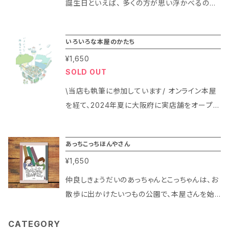
ます。 玉ねぎ、枇杷、黒豆の3色から、ランダムに
誕生日といえば、 多くの方が思い浮かべるのが
選んでお送りします。
「一升餅」ではないでしょうか。 当店の「一升本」
は、一升餅と同じ約2kg分の絵本に風呂敷を添
いろいろな本屋のかたち
えた、 1歳のお誕生日にぴったりの新しい贈り物
¥1,650
セットです。 【絵本紹介】 1『おやすみなさいおつ
SOLD OUT
きさま』 バラク・オバマ氏が米国図書館協会で
のスピーチで言及したことでも知られる、ロング
\当店も執筆に参加しています/ オンライン本屋
セラー絵本です。 おやすみ前のお守りに。 2
を経て、2024年夏に大阪府に実店舗をオープン
『ぽんちんぱん』 お子さまにも身近なパンを題
された本屋、本のすみかさんが企画制作され
材にした、アートな絵本です。 恥ずかしがり屋
た、“実店舗以外の手段で本を売る活動”にあえ
あっちこっちほんやさん
さんでも読みやすいようにと考えられた、リズミ
て焦点を当てた本。 移動型・イベント・オンライ
カルなことばを楽しんでみてください。 3『よくき
¥1,650
ン・間借り・シェア型書店・他業種の店舗内・山の
たね』 よちよち歩きの赤ちゃんたちが、お母さ
上で本を売る「いろいろな本屋」の活動について
仲良しきょうだいのあっちゃんとこっちゃんは、お
んのもとへやってきます。 あんよの時期にぴっ
綴られています。 参加本屋 ・くらしの本 ponte
散歩に出かけたいつもの公園で、本屋さんを始
たりの、愛にあふれる優しい絵本です。 4『さよな
（宮崎県） ・ブックスタンドＹｏｒｉ（愛知県） ・Bo
めることに！ 「本のある風景と本のある暮らしを
らさんかく』 おなじみの言葉遊びをもとにした
oks移動祝祭日（東京都） ・クマヒコ書房（大阪
楽しむ」をモットーに活動するいどうほんやKOK
CATEGORY