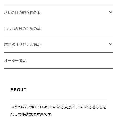
絵本です。 「しかくはなあに」の問いかけとと
府） ・KAZENONE BOOK（東京都） ・杣Books
Oの店主が、開業への思いを込めて作った、はじ
もに、たくさんの四角いものの絵が描かれてるな
（山頂） ・すなば書房（宮城県） ・いどうほんやK
めての絵本です。 「札幌の景観色」の優しい色合
ハレの日の贈り物の本
ど、赤ちゃんとのコミュニケーションも楽しめま
OKO（北海道） ・本のすみか（大阪府）
いもお楽しみください。
す。 5『きんぎょがにげた』 逃げるきんぎょを探
お誕生日
いつもの日のための本
しながら、一緒に遊べる絵探し絵本です。 はじ
めは見ているだけだった赤ちゃんが、だんだん指
0歳
人生のイベント
店主のオリジナル商品
さしをして見つけられるようになるのを見守るの
も楽しい一冊です。 6『ロージーのおさんぽ』
1歳
赤ちゃんが産まれた！
お散歩に出かけためんどりのロージーを、捕ま
季節のイベント
絵本
オーダー商品
えようと追いかけるキツネ。 文章にはないユ
お兄さん、お姉さんになった！
ーモアあふれるストーリーを、絵が語る絵本で
クリスマス
紙製ブックカバー
す。 お散歩が楽しくなるこれからの時期には
ABOUT
もちろん、読んでいる大人も、くすっと楽しめる一
その他
冊です。 7『なにをたべてきたの？』 色彩も美
しい、ロングセラー絵本です。 美味しそうな果
いどうほんやKOKOは、本のある風景と、本のある暮らしを
物の描写や、しろぶたくんの表情、ドキドキの展開
楽しむ移動式の本屋です。