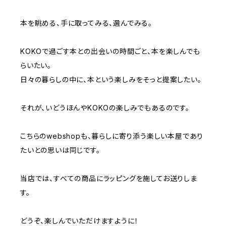
にも目が離せません。 【風呂敷紹介】 70 MUSU
BI ORGANIC 無地 京都の風呂敷ブランド「む
本を眺める、手に取ってみる、選んでみる。
す美」の、オーガニックコットン風呂敷です。 厳
格な基準を守って栽培されたオーガニックコット
KOKOで過ごす本との出会いの時間ごと、本を楽しんでも
ン100%の生地を使って作られた風呂敷には、環
らいたい。
境保全のために一歩踏み出すきっかけとなれば
日々の暮らしの中に、本という楽しみをそっと提案したい。
という想いが込められています。 凹凸のある
生地感をお楽しみください。
それが、いどうほんやKOKOの楽しみでもあるのです。
こちらのwebshopも、暮らしに寄り添う楽しい本屋であり
たいとの思いは同じです。
当店では、すべての商品にラッピングを施してお送りしま
す。
どうぞ、楽しんでいただけますように！