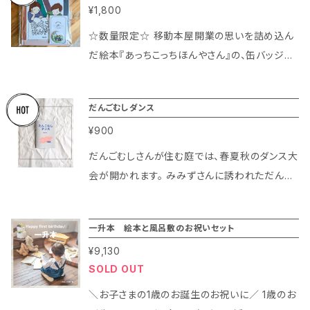
¥1,800
☆数量限定☆ 移動本屋開業の思いを詰め込ん
だ絵本『あっちこっちほんやさん』の、缶バッジセ
ットができました。 *** 仲良しきょうだいのあっ
ちゃんとこっちゃんは、お散歩に出かけたいつも
だんごむしダンス
の公園で、本屋さんを始めることに！ 「本のある
¥900
風景と本のある暮らしを楽しむ」をモットーに活
動するいどうほんやKOKOの店主が、開業への
だんごむしさんが住む庭では、春夏秋のダンス大
思いを込めて作った、はじめての絵本です。 「札
会が開かれます。 みみずさんに誘われただんご
幌の景観色」の優しい色合いもお楽しみくださ
むしさんは、上手に踊る他の虫たちを真似してダ
い。
ンスに挑戦しますが、すぐにまるまってうまく踊
一升本 絵本と風呂敷のお祝いセット
れません。 それでもマイペースに挑戦し続ける
¥9,130
だんごむしさん。 果たして見せ場は作れるのか？
SOLD OUT
ダンスの動きとリソグラフの特性がマッチした一
冊です。 綴じ紐には、草木染めの紐を使用してい
＼お子さまの1歳のお誕生のお祝いに／ 1歳のお