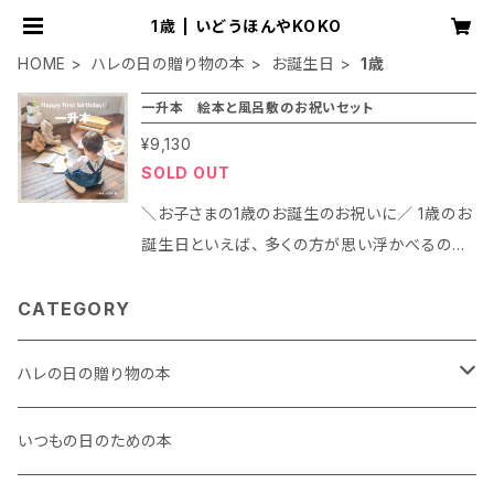
1歳 | いどうほんやKOKO
HOME
ハレの日の贈り物の本
お誕生日
1歳
一升本 絵本と風呂敷のお祝いセット
¥9,130
SOLD OUT
＼お子さまの1歳のお誕生のお祝いに／ 1歳のお
誕生日といえば、 多くの方が思い浮かべるのが
「一升餅」ではないでしょうか。 当店の「一升本」
は、一升餅と同じ約2kg分の絵本に風呂敷を添
CATEGORY
えた、 1歳のお誕生日にぴったりの新しい贈り物
セットです。 【絵本紹介】 1『おやすみなさいおつ
ハレの日の贈り物の本
きさま』 バラク・オバマ氏が米国図書館協会で
のスピーチで言及したことでも知られる、ロング
お誕生日
いつもの日のための本
セラー絵本です。 おやすみ前のお守りに。 2
『ぽんちんぱん』 お子さまにも身近なパンを題