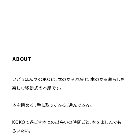
えようと追いかけるキツネ。 文章にはないユ
ーモアあふれるストーリーを、絵が語る絵本で
す。 お散歩が楽しくなるこれからの時期には
もちろん、読んでいる大人も、くすっと楽しめる一
冊です。 7『なにをたべてきたの？』 色彩も美
しい、ロングセラー絵本です。 美味しそうな果
ABOUT
物の描写や、しろぶたくんの表情、ドキドキの展開
にも目が離せません。 【風呂敷紹介】 70 MUSU
BI ORGANIC 無地 京都の風呂敷ブランド「む
いどうほんやKOKOは、本のある風景と、本のある暮らしを
す美」の、オーガニックコットン風呂敷です。 厳
楽しむ移動式の本屋です。
格な基準を守って栽培されたオーガニックコット
ン100%の生地を使って作られた風呂敷には、環
本を眺める、手に取ってみる、選んでみる。
境保全のために一歩踏み出すきっかけとなれば
という想いが込められています。 凹凸のある
KOKOで過ごす本との出会いの時間ごと、本を楽しんでも
生地感をお楽しみください。
らいたい。